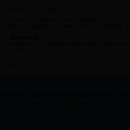
2017-08-08 11:27:04 汕头路
汕头路7号市立医院宿舍院内，还有汕头路和澄海路的丁字路交叉口
居民造成安全隐患和骚扰。晚上叫唤了一个晚上，令人夜夜无眠。请
城市管理局回复：
尊敬的用户：您好！感谢您对城市管理工作的支持。您所提出的问
心等待。
504条
上一页
1
..
5
6
7
8
9
10
11
12
13
..
51
下一页
站首页
政务公开
便民服务
互动平台
党建之窗
媒体聚焦
指挥中心
返回顶
本站网络实名：bt365国际娱乐城 版权所有 Copyright 2015
地址： 青岛市徐州路158号 电话：82861384 Email：bgs82861384@163.com
建议使用1024*768 IE8.0 以上版本浏览器
网站制作：
青岛高校信息产业股份有限公司