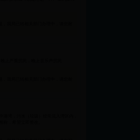
题，我局已转相关部门办理中，请您耐
，晚上严重扰民，晚上音乐声扰民
题，我局已转相关部门办理中，请您耐
中港湾，污水（垃圾）经常流入湾区内，
相称，希望立即整改。