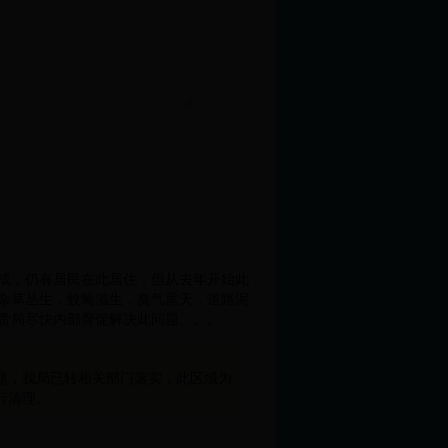
成，仍有居民在此居住，但从去年开始此
杂草丛生，蚊蝇滋生，臭气熏天，道路泥
贵局尽快内部督促解决此问题。。。
题，我局已转相关部门落实，此区域为
行清理。