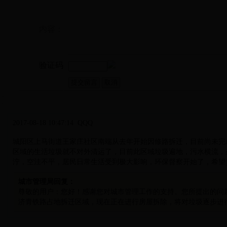
内容：
验证码
2017-08-18 10:47:14 QQQ
城阳区上马街道王家庄社区南端从去年开始因修路拆迁，目前尚未完
区域的生活垃圾就不对外清运了，目前此区域垃圾遍地，污水横流，
泞，空洼不平，居民日常生活受到极大影响，环保督察开始了，希望
城市管理局回复：
尊敬的用户：您好！感谢您对城市管理工作的支持。您所提出的问
济青铁路占地拆迁区域，现在正在进行房屋拆除，将对垃圾逐步进