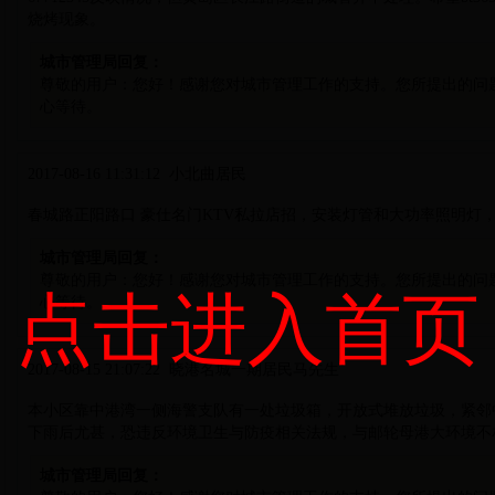
烧烤现象。
城市管理局回复：
尊敬的用户：您好！感谢您对城市管理工作的支持。您所提出的问
心等待。
2017-08-16 11:31:12 小北曲居民
春城路正阳路口 豪仕名门KTV私拉店招，安装灯管和大功率照明灯
城市管理局回复：
尊敬的用户：您好！感谢您对城市管理工作的支持。您所提出的问
点击进入首页
心等待。
2017-08-15 21:07:22 晓港名城一期居民马先生
本小区靠中港湾一侧海警支队有一处垃圾箱，开放式堆放垃圾，紧邻
下雨后尤甚，恐违反环境卫生与防疫相关法规，与邮轮母港大环境不
城市管理局回复：