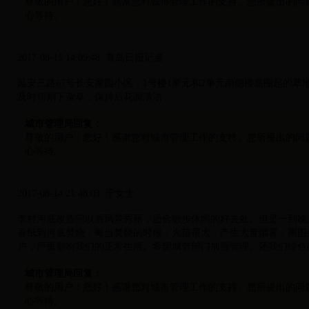
尊敬的用户：您好！感谢您对城市管理工作的支持。您所提出的问
心等待。
2017-08-15 14:09:48 青岛日报记者
延安三路67号长安家园小区，1号楼1单元和2单元南侧楼底圈起的
及时切割下杂草，保持后花园清洁
城市管理局回复：
尊敬的用户：您好！感谢您对城市管理工作的支持。您所提出的问
心等待。
2017-08-14 21:48:03 于女士
李村河底改造完以后风景秀丽，适合散步休闲的好去处。但是一到晚
香纸到河底焚烧，每当焚烧的时候，火苗很大，产生大量烟雾，周围
户，严重影响我们的正常生活。希望城管部门加强管理。还我们绿色
城市管理局回复：
尊敬的用户：您好！感谢您对城市管理工作的支持。您所提出的问
心等待。