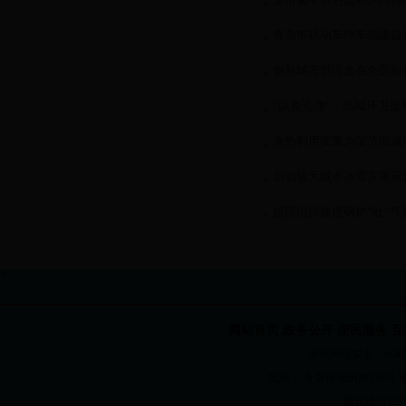
青岛市机动车停车场建设
创新城市管理走在全国前
“以克论净”：岛城环卫提
余热利用变废为宝节能减
启动较大城市冰雪灾害应
超清洁排放使锅炉“吐”气
?
网站首页
政务公开
便民服务
互
本站网络实名：bt365国
地址： 青岛市徐州路158号 电话：82
建议使用1024