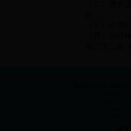
（二）携犬
的；
（三）占用
（四）自行
第二十三条 本
?
网站首页
政务公开
便民服务
互
本站网络实名：bt365国
地址： 青岛市徐州路158号 电话：82
建议使用1024
网站制作：
青