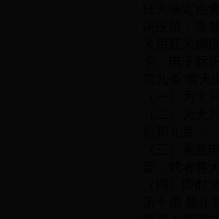
狂犬病定点
病疫苗，发
犬用狂犬病
卡、电子标
第九条 携犬
（一）为犬
（二）为犬
妇和儿童；
（三）乘坐
套，或者将
（四）即时
第十条 禁