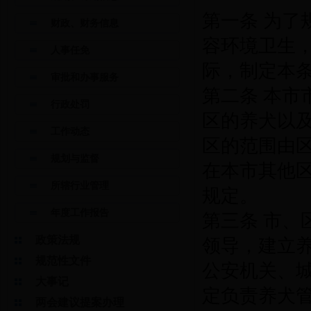
第一条 为
财政、财务信息
容环境卫生
人事任免
际，制定本
审批和办事服务
第二条 本
行政处罚
区的养犬以
工作动态
区的范围由
规划与监督
在本市其他
所辖行业管理
规定。
年度工作报告
第三条 市
政策法规
领导，建立
规范性文件
公安机关、
大事记
定负责养犬
两会建议提案办理