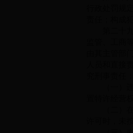
行政处罚规
责任；构成
第二十九
监管、工商
由其主管部
人员和直接
究刑事责任
（一）违反
置特许经营
（二）在办
许可时，未
（三）未依