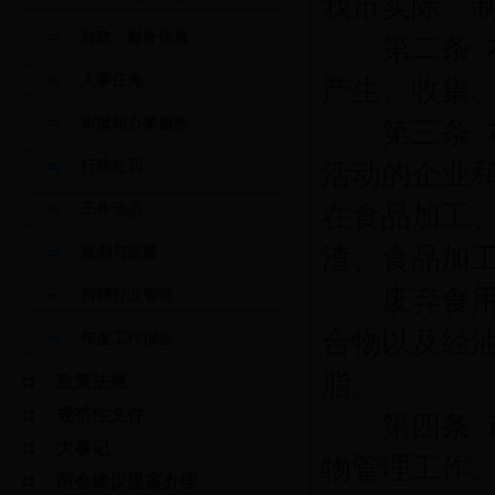
我市实际，
财政、财务信息
第二条
人事任免
产生、收集
审批和办事服务
第三条
行政处罚
活动的企业
在食品加工
工作动态
渣、食品加
规划与监督
废弃食用油
所辖行业管理
合物以及经
年度工作报告
脂。
政策法规
规范性文件
第四条
大事记
物管理工作
两会建议提案办理