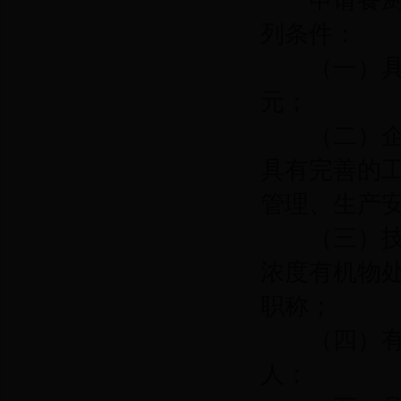
申请餐厨废
列条件：
（一）具备
元；
（二）企业
具有完善的
管理、生产
（三）技
浓度有机物
职称；
（四）有职
人；