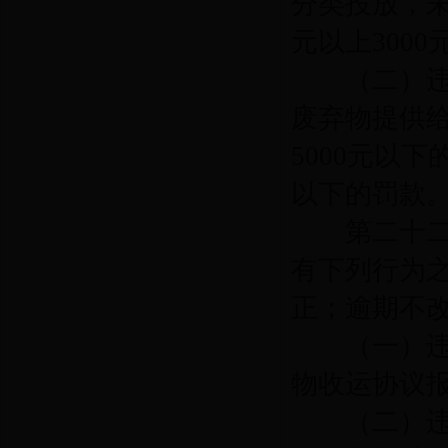
分类投放，
元以上
3000
（二）违反
废弃物提供
5000
元以下
以下的罚款
第二十二
有下列行为
正；逾期不
（一）违反
物收运协议
（二）违反