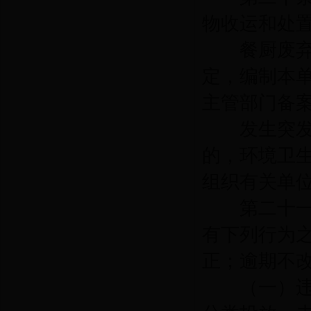
物收运和处
餐厨废弃物
定，编制本
主管部门备
发生突发性
的，环境卫
组织有关单
第二十一
有下列行为
正；逾期不
（一）违反