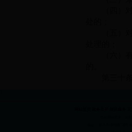
（四）对有
处的；
（五）对接
处理的；
（六）有其
的。
第三十
?
网站首页
政务公开
便民服务
互
本站网络实名：bt365国
地址： 青岛市徐州路158号 电话：82