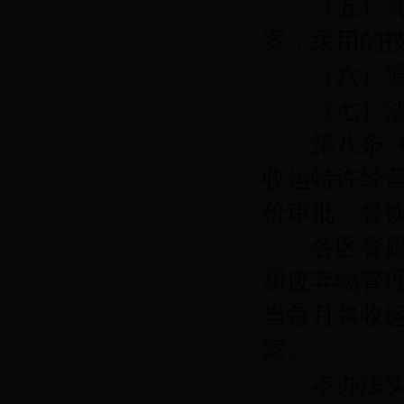
（五）具有
案，采用的
（六）通过
（七）法律
第八条
收运特许经
价审批、餐
各区餐厨废
厨废弃物管
当每月将收
案。
本办法实施