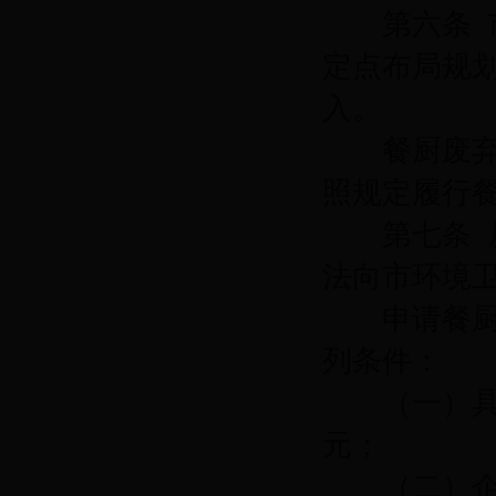
第六条
定点布局规
入。
餐厨废弃物
照规定履行
第七条
法向市环境
申请餐厨废
列条件：
（一）具备
元；
（二）企业