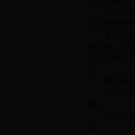
部停止处置
第十三
活垃圾处理
餐厨废弃物
收集的，在
法由市环境
定。
第十四
（一）未取
置；
（二）将餐
人；