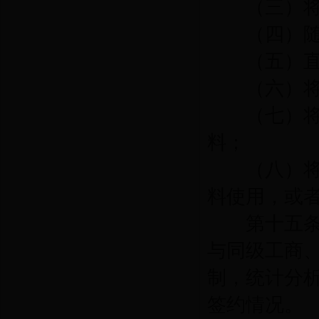
（三）将餐
（四）随意
（五）直接
（六）将废
（七）将未
料；
（八）将餐
料使用，或
第十五
与同级工商
制，统计分
签约情况。