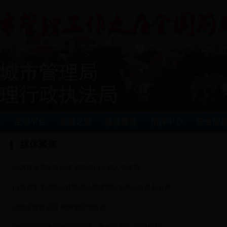
批
互动平台
党建之窗
媒体聚焦
指挥中心
安全应
媒体聚焦
20万株菊花争奇斗艳 周末中山公园人气爆棚
山东省冬季供热工作暨清洁采暖现场观摩会在青岛召开
清洁发展促减排 精细管理增效益
全面组织实施绿地提升行动，争创国家生态园林城市