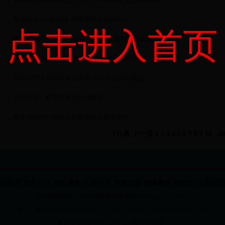
市北绿化140条道路 新增停车泊位4000个
点击进入首页
强技术 练绝活!青岛供热行业内最大规模技能比武举行
市内六区统一整治 万余人参与"洁净家园"行动
市城市管理局创新审批举措 助力重点项目建设
人民日报：繁荣与市容如何兼容
青岛“精细化”管理提升规划执法服务水平
191条
上一页
1
2
3
4
5
6
7
8
9
10
..
20
站首页
政务公开
便民服务
互动平台
党建之窗
媒体聚焦
指挥中心
返回顶
本站网络实名：bt365国际娱乐城 版权所有 Copyright 2015
地址： 青岛市徐州路158号 电话：82861384 Email：bgs82861384@163.com
建议使用1024*768 IE8.0 以上版本浏览器