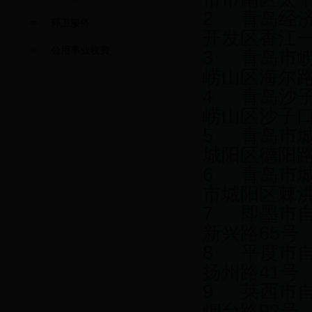
2 青岛经济
环卫服务
开发区香江一
公用事业收费
3 青岛市崂
崂山区海尔路1
4 青岛沙
崂山区沙子口十
5 青岛市
城阳区德阳路1
6 青岛市城
市城阳区棘洪
7 即墨市
新兴路65
8 平度市
扬州路41
9 莱西市
烟台路92