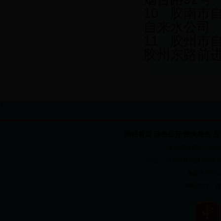
10 胶南
自来水公司
11 胶州
胶州东路前进
?
网站首页
政务公开
便民服务
互
本站网络实名：bt365国
地址： 青岛市徐州路158号 电话：82
建议使用1024
网站制作：
青