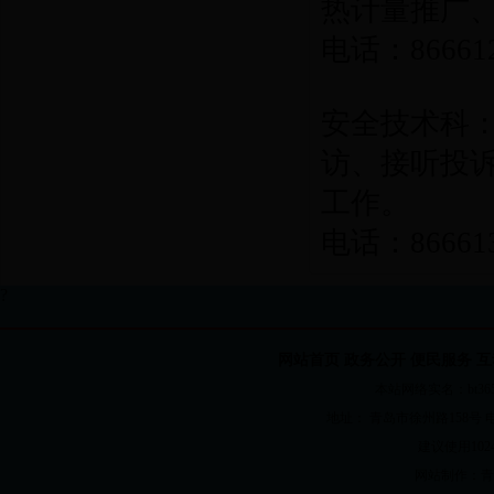
热计量推广
电话：86661
安全技术科
访、接听投
工作。
电话：86661
?
网站首页
政务公开
便民服务
互
本站网络实名：bt365国
地址： 青岛市徐州路158号 电话：82
建议使用1024
网站制作：
青