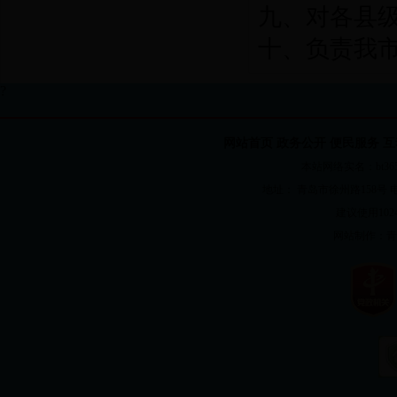
九、对各县
十、负责我
?
网站首页
政务公开
便民服务
互
本站网络实名：bt365国
地址： 青岛市徐州路158号 电话：82
建议使用1024
网站制作：
青