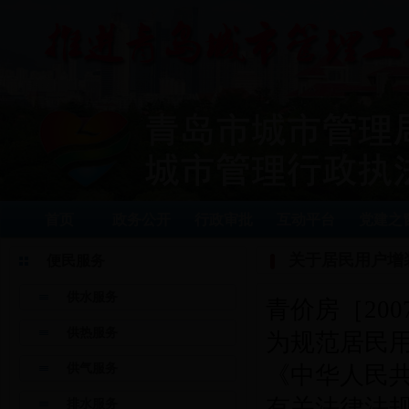
首页
政务公开
行政审批
互动平台
党建之
关于居民用户增装
便民服务
供水服务
青价房［20
供热服务
为规范居民
供气服务
《中华人民
有关法律法
排水服务