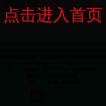
管线管理科 85729630
服务督查科 85773207
点击进入首页
站首页
政务公开
便民服务
互动平台
党建之窗
媒体聚焦
指挥中心
返回顶
本站网络实名：bt365国际娱乐城 版权所有 Copyright 2015
地址： 青岛市徐州路158号 电话：82861384 Email：bgs82861384@163.com
建议使用1024*768 IE8.0 以上版本浏览器
网站制作：
青岛高校信息产业股份有限公司