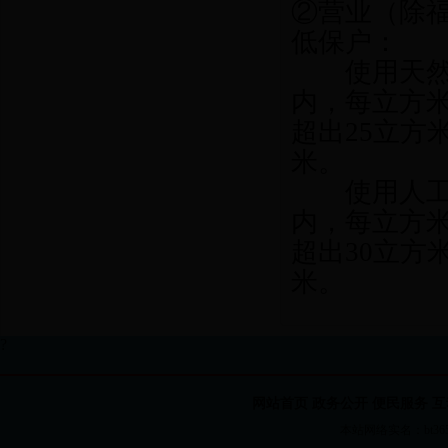
②营业（除福
低保户：
使用天然气
内，每立方米
超出25立方
米。
使用人工煤
内，每立方米
超出30立方
米。
?
网站首页
政务公开
便民服务
互
本站网络实名：bt365国