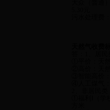
大众（普通）
5.30元
污水处理费：1
天然气收费
答：1、居民
①平价：天然气
②高价：天然气
③智能高价：
④人工煤气：1
2、非居民类
①福利Ⅰ（学
方米